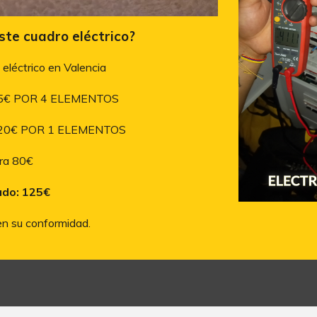
ste cuadro eléctrico?
 eléctrico en Valencia
25€ POR 4 ELEMENTOS
20
€ POR 1 ELEMENTOS
ra 80€
ado: 125€
r en su conformidad.