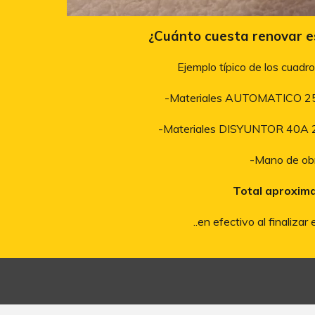
¿Cuánto cuesta renovar e
Ejemplo típico de los cuadro
-Materiales AUTOMATICO 
-M
ateriales D
ISYUNTOR
40
A 
-Mano de ob
Total aproxim
..en efectivo al finaliza