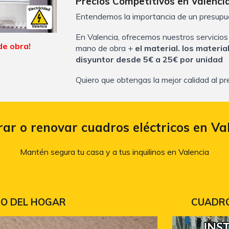
Precios Competitivos en Valenci
Entendemos la importancia de un presupue
En Valencia, ofrecemos nuestros servicios 
de obra!
mano de obra +
el
material. los m
a
teria
disyuntor desde 5€ a 25€ por unidad
Quiero que obtengas la mejor calidad al p
ar o renovar cuadros eléctricos en Va
Mantén segura tu casa y a tus inquilinos en Valencia
CO DEL HOGAR
CUADRO