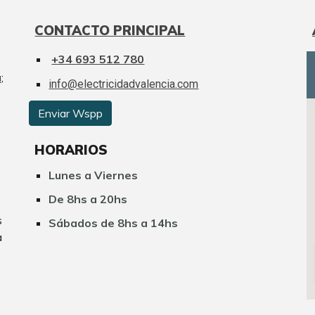
CONTACTO PRINCIPAL
+34 693 512 780
a
;
info@electricidadvalencia.com
Enviar Wspp
HORARIOS
Lunes a Viernes
D
e 8hs a 20hs
s
Sábados de 8hs a 14hs
a