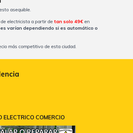
a
sto asequible.
de electricista a partir de
tan solo 4
9
€
en
les var
í
an dependiendo si es autom
á
tico o
recio más competitivo de esta ciudad.
lencia
 ELECTRICO COM
ERCIO