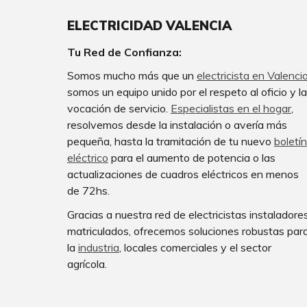
ELECTRICI
DAD
VALENCIA
Tu Red de Confianza:
Somos mucho más que un
electricista en Valenci
somos un equipo unido por el respeto al oficio y la
vocación de servicio.
Especialistas en el hogar
,
resolvemos desde la instalaci
ó
n o avería más
pequeña
,
hasta la tramitación de tu nuevo
bolet
í
n
el
éctric
o
para el
aumento de potencia o las
actualizaciones de cuadros el
é
c
tricos en menos
de 72hs.
Gracias a nuestra red de
electricistas
instaladore
matriculados, ofrecemos soluciones robustas par
la
industria
, locales comerciales y el sector
agrícola.