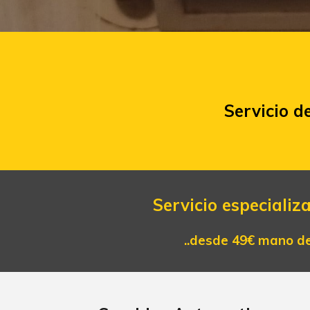
Servicio d
S
ervicio especializ
..desde 49€ mano de