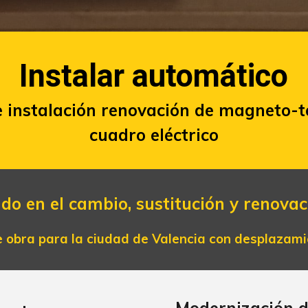
Instalar
automático
e instalación
renovación
de
magneto-t
cuadro eléctrico
ado en el cambio, sustitución y renova
 obra para la ciudad de Valencia con desplazamien