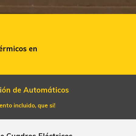
érmicos en
ción de
Automáticos
to incluido, que si!